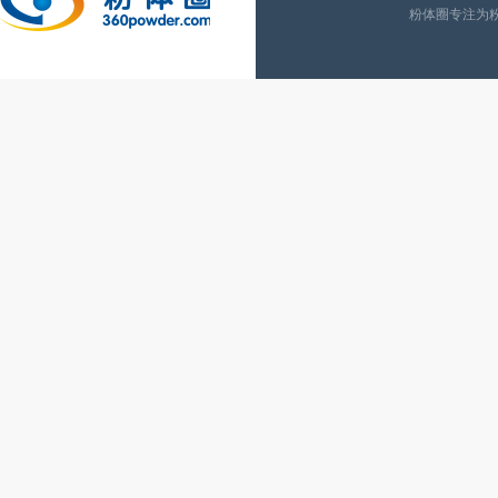
粉体圈专注为