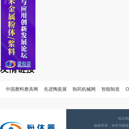
友情链接
中国磨料磨具网
先进陶瓷展
制药机械网
智能制造
O
站点地
版权所有，未经书面授权