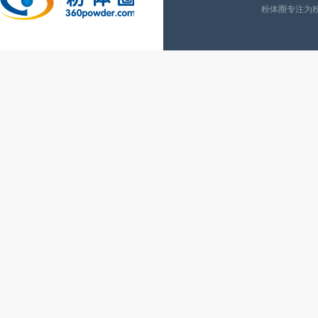
粉体圈专注为