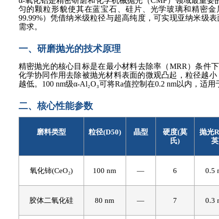
α-氧化铝是精密研磨和化学机械抛光（CMP）领域最重
匀的颗粒形貌使其在蓝宝石、硅片、光学玻璃和精密金属加工
99.99%）凭借纳米级粒径与超高纯度，可实现亚纳米
需求。
一、研磨抛光的技术原理
精密抛光的核心目标是在最小材料去除率（
MRR）条件下
化学协同作用去除被抛光材料表面的微观凸起，粒径越小
越低。100 nm级α-Al₂O₃可将Ra值控制在0.2 nm以
二、核心性能参数
磨料类型
粒径
(D50)
晶型
硬度
(莫
抛光
R
氏)
英
氧化铈
(CeO₂)
100 nm
—
6
0.5
胶体二氧化硅
80 nm
—
7
0.3