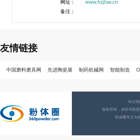
网址：
www.hzjlsw.cn
备注：
友情链接
中国磨料磨具网
先进陶瓷展
制药机械网
智能制造
O
站点地
版权所有，未经书面授权
粉体圈专注为