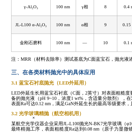
γ-Al₂O₃
100 nm
γ相
8
0.4
JL-L100 α-Al₂O₃
100 nm
α相
9
0.15
金刚石磨料
100 nm
—
10
0.1
注：
MRR（材料去除率）测试基底为C面蓝宝石，抛光液浓度0.5 w
三、在各类材料抛光中的具体应用
3.1 蓝宝石衬底抛光（LED外延用）
LED外延生长用蓝宝石衬底（C面，2英寸）对表面粗糙度要求极高（
备的抛光液（pH 9~10，浓度1 wt%，含适量分散剂），在双
表面Ra可达0.12 nm，满足GaN外延生长的最高等级要求，
3.2 光学玻璃精抛（航空相机用）
×
某航空光学仪器企业采用
JL-L100抛光N-BK7光学玻璃（
最终精抛工序，表面粗糙度Ra达到0.08 nm（原子力显微镜测量