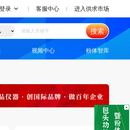
登录
客服中心
进入供求市场
搜索
展
视频中心
粉体智库
×