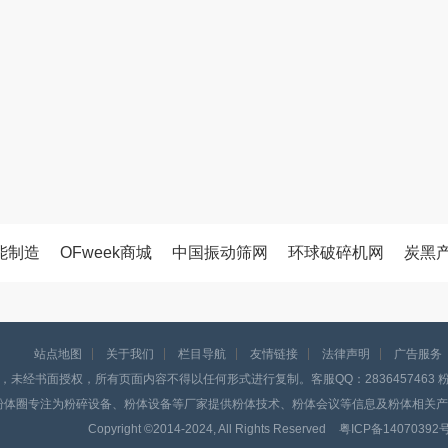
能制造
OFweek商城
中国振动筛网
环球破碎机网
炭黑
站点地图
关于我们
栏目导航
友情链接
法律声明
广告服务
，未经书面授权，所有页面内容不得以任何形式进行复制。客服QQ：2836457463 粉体
粉体圈专注为粉碎设备、粉体设备等厂家提供粉体技术、粉体会议等信息及粉体相关产
Copyright ©️2014-2024, All Rights Reserved
粤ICP备14070392