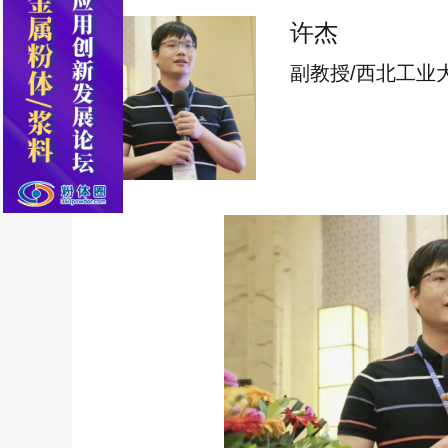
许杰
副教授/西北工业