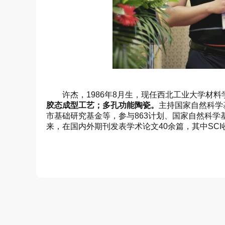
许杰，
1986
年
8
月生，现任西北工业大学材料
胶态成型工艺；多孔功能陶瓷。
主持国家自然科学
市基础研究基金等，参与
863
计划、国家自然科学
来，在国内外期刊发表学术论文
40
余篇，其中
SCI