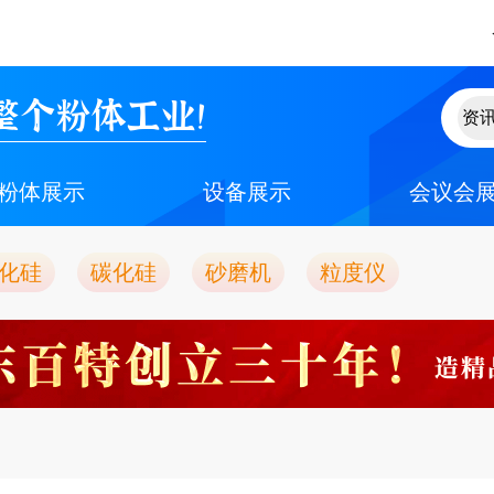
整个粉体工业！
粉体展示
设备展示
会议会
化硅
碳化硅
砂磨机
粒度仪