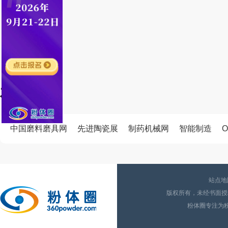
友情链接
中国磨料磨具网
先进陶瓷展
制药机械网
智能制造
O
站点地
版权所有，未经书面授权
粉体圈专注为