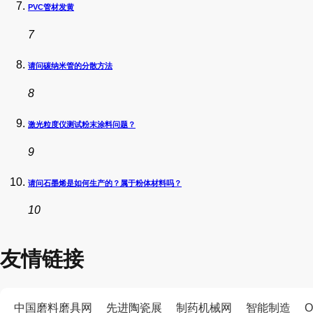
PVC管材发黄
7
请问碳纳米管的分散方法
8
激光粒度仪测试粉末涂料问题？
9
请问石墨烯是如何生产的？属于粉体材料吗？
10
友情链接
中国磨料磨具网
先进陶瓷展
制药机械网
智能制造
O