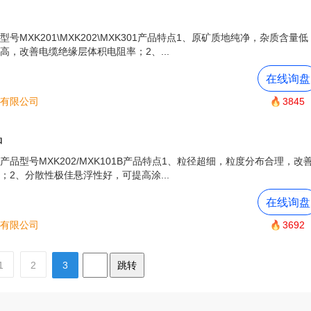
MXK201\MXK202\MXK301产品特点1、原矿质地纯净，杂质含量低
，改善电缆绝缘层体积电阻率；2、...
在线询盘
有限公司
3845
品
品型号MXK202/MXK101B产品特点1、粒径超细，粒度分布合理，改
2、分散性极佳悬浮性好，可提高涂...
在线询盘
有限公司
3692
1
2
3
跳转