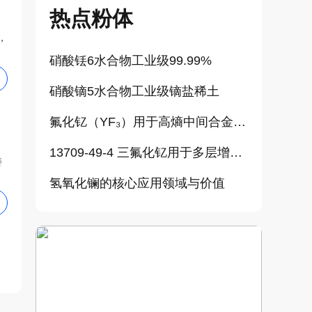
热点粉体
，
硝酸铥6水合物工业级99.99%
硝酸镝5水合物工业级镝盐稀土
氟化钇（YF₃）用于高熵中间合金熔炼
13709-49-4 三氟化钇用于多层增透膜
善
氢氧化镧的核心应用领域与价值
耐高温、耐腐蚀、耐磨损材料 二氧化锆
二氧化锆在色料中的功能
氧化锆用于玻璃添加剂及陶瓷色料
氧化锆在耐火材料中的应用优势有哪些？