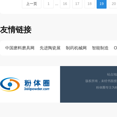
上一页
1
...
16
17
18
19
20
友情链接
中国磨料磨具网
先进陶瓷展
制药机械网
智能制造
O
站点地
版权所有，未经书面授权
粉体圈专注为