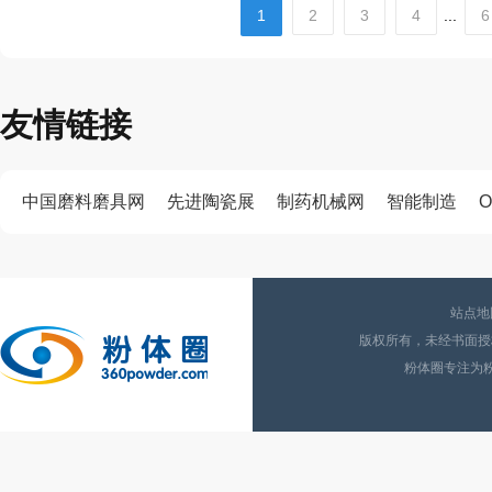
1
2
3
4
...
6
友情链接
中国磨料磨具网
先进陶瓷展
制药机械网
智能制造
O
站点地
版权所有，未经书面授权
粉体圈专注为