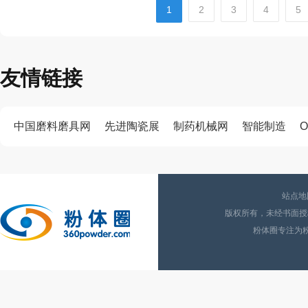
1
2
3
4
5
友情链接
中国磨料磨具网
先进陶瓷展
制药机械网
智能制造
O
站点地
版权所有，未经书面授权
粉体圈专注为