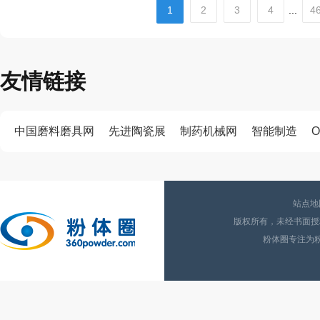
1
2
3
4
...
4
友情链接
中国磨料磨具网
先进陶瓷展
制药机械网
智能制造
O
站点地
版权所有，未经书面授权
粉体圈专注为