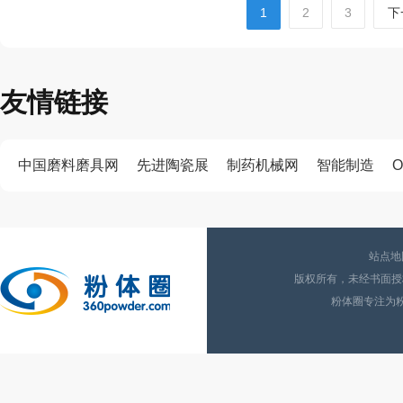
1
2
3
下
友情链接
中国磨料磨具网
先进陶瓷展
制药机械网
智能制造
O
站点地
版权所有，未经书面授权
粉体圈专注为