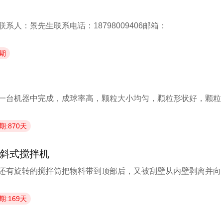
人：景先生联系电话：18798009406邮箱：
期
一台机器中完成，成球率高，颗粒大小均匀，颗粒形状好，颗粒
期:870天
倾斜式搅拌机
还有旋转的搅拌筒把物料带到顶部后，又被刮壁从内壁剥离并向
期:169天