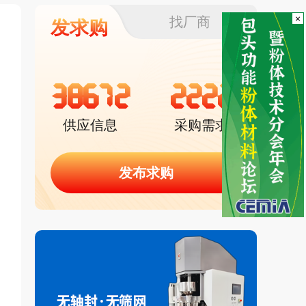
×
找厂商
发求购
38672
2222
供应信息
采购需求
发布求购