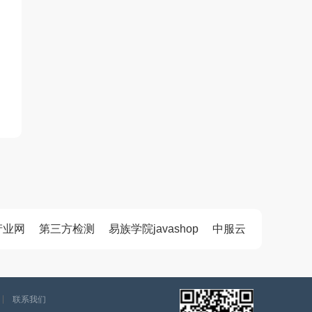
高透明高耐磨透明粉 密封胶 塑料 橡胶 油漆用低吸油增强材料
产业网
第三方检测
易族学院javashop
中服云
联系我们