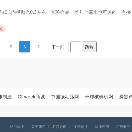
±0.1内径抛光0.3左右。实验样品，差几个毫米也可以的，有接
期
5
6
7
下一页
跳转
能制造
OFweek商城
中国振动筛网
环球破碎机网
炭黑
站点地图
关于我们
栏目导航
友情链接
法律声明
广告服务