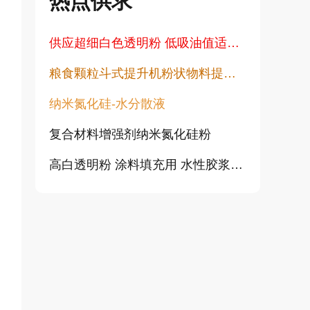
热点供求
供应超细白色透明粉 低吸油值适用于塑料橡胶油漆透明粉末
粮食颗粒斗式提升机粉状物料提升机
纳米氮化硅-水分散液
复合材料增强剂纳米氮化硅粉
高白透明粉 涂料填充用 水性胶浆用增硬耐磨高透明度不发黑不变黄
纯金红石纳米二氧化钛CY-T系列
超活性二氧化钛光触媒微珠 CY05Q
旋流除尘器 离心除尘机 大颗粒粉尘预处理除尘设备 CLK型扩散式除尘器 陶瓷多管旋风除尘
涂料行业专用透明粉 高透明低吸油 塑料橡胶涂料用透明填料