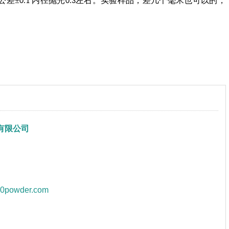
公差±
内径抛光
左右。实验样品，差几个毫米也可以的，
0.1
0.3
有限公司
60powder.com