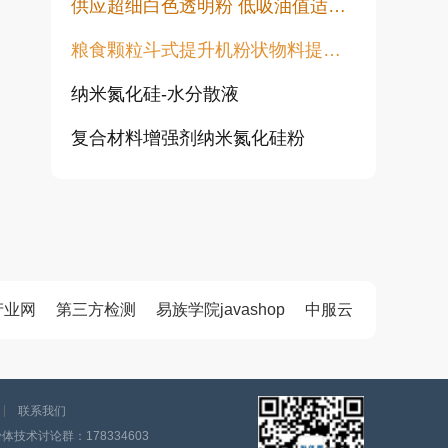
供应超细白色透明粉 低吸油值适用于塑料橡胶油漆透明粉末
粮食颗粒斗式提升机粉状物料提升机
纳米氮化硅-水分散液
复合材料增强剂纳米氮化硅粉
高白透明粉 涂料填充用 水性胶浆用增硬耐磨高透明度不发黑不变黄
纯金红石纳米二氧化钛CY-T系列
超活性二氧化钛光触媒微珠 CY05Q
产业网
第三方检测
易族学院javashop
中服云
旋流除尘器 离心除尘机 大颗粒粉尘预处理除尘设备 CLK型扩散式除尘器 陶瓷多管旋风除尘
涂料行业专用透明粉 高透明低吸油 塑料橡胶涂料用透明填料
联系我们
技术讨论群：178334603