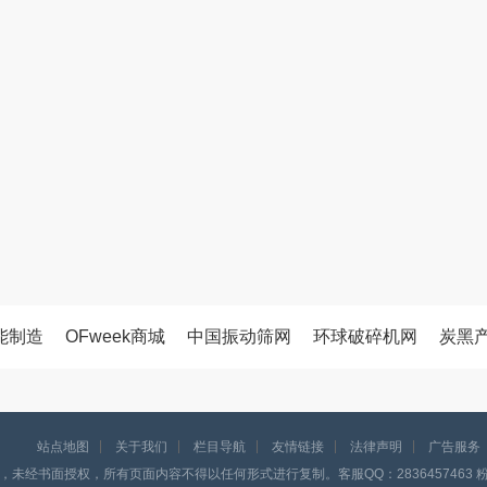
能制造
OFweek商城
中国振动筛网
环球破碎机网
炭黑
站点地图
关于我们
栏目导航
友情链接
法律声明
广告服务
，未经书面授权，所有页面内容不得以任何形式进行复制。客服QQ：2836457463 粉体