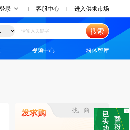
登录
客服中心
进入供求市场
搜索
展
视频中心
粉体智库
找厂商
发求购
×