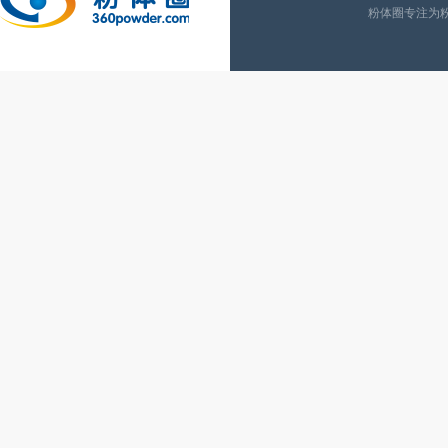
粉体圈专注为