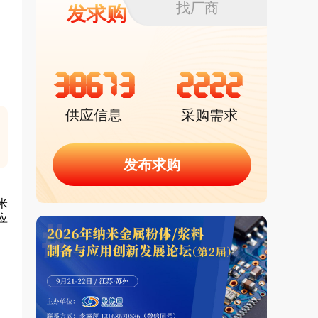
找厂商
发求购
38673
2222
供应信息
采购需求
发布求购
米
应