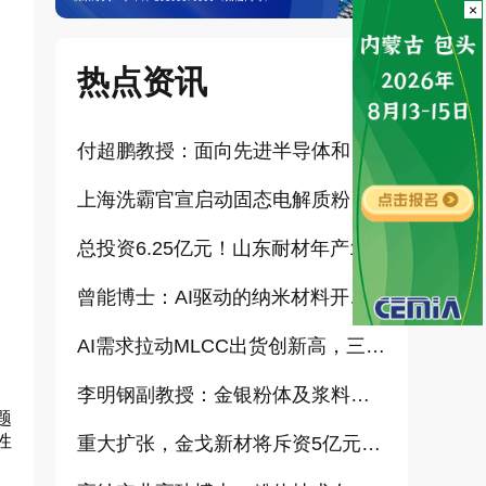
×
热点资讯
付超鹏教授：面向先进半导体和大健康产业的高纯超细氧化铝研发（报告）
上海洗霸官宣启动固态电解质粉体产业化项目
总投资6.25亿元！山东耐材年产15万吨高科技新材料项目正式开工
曾能博士：AI驱动的纳米材料开发新范式技术研究及基地建设（报告）
AI需求拉动MLCC出货创新高，三星、太阳诱电相继涨价
李明钢副教授：金银粉体及浆料增值化路径探讨（报告）
题
性
重大扩张，金戈新材将斥资5亿元打造“功能性粉体新材料智能制造基地”