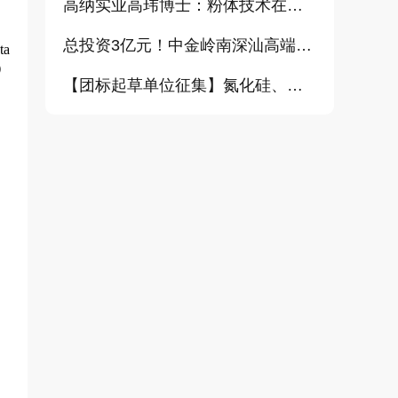
高纳实业高玮博士：粉体技术在电池材料工业中的进展与需求（报告）
总投资3亿元！中金岭南深汕高端金属复合材料扩产项目正式开工
a
）
【团标起草单位征集】氮化硅、金刚石、碳化铪、氧化铝等