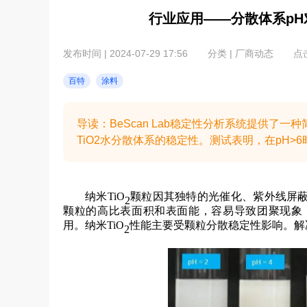
行业应用——分散体系p
发布时间 | 2024-07-29 17:56
分类 | 厂商动态
点击
百特
涂料
导读：BeScan Lab稳定性分析系统提供了
TiO2水分散体系的稳定性。测试表明，在pH>6
纳米TiO
颗粒因其独特的光催化、紫外线屏
2
颗粒的高比表面积和表面能，容易导致团聚现象
用。纳米TiO
性能主要受颗粒分散稳定性影响。解
2