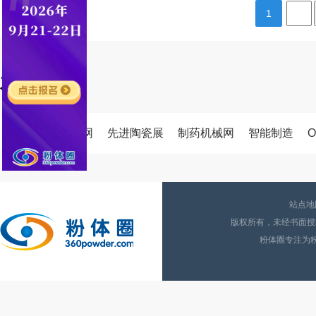
1
友情链接
中国磨料磨具网
先进陶瓷展
制药机械网
智能制造
O
站点地
版权所有，未经书面授权
粉体圈专注为