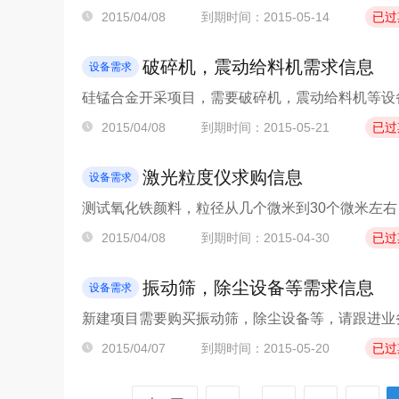
2015/04/08
到期时间：2015-05-14
已过
破碎机，震动给料机需求信息
设备需求
硅锰合金开采项目，需要破碎机，震动给料机等设
2015/04/08
到期时间：2015-05-21
已过
激光粒度仪求购信息
设备需求
测试氧化铁颜料，粒径从几个微米到30个微米左
2015/04/08
到期时间：2015-04-30
已过
振动筛，除尘设备等需求信息
设备需求
新建项目需要购买振动筛，除尘设备等，请跟进业
2015/04/07
到期时间：2015-05-20
已过