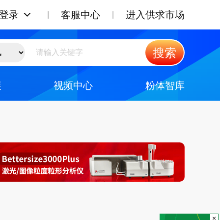
登录
客服中心
进入供求市场
搜索
展
视频中心
粉体智库
×