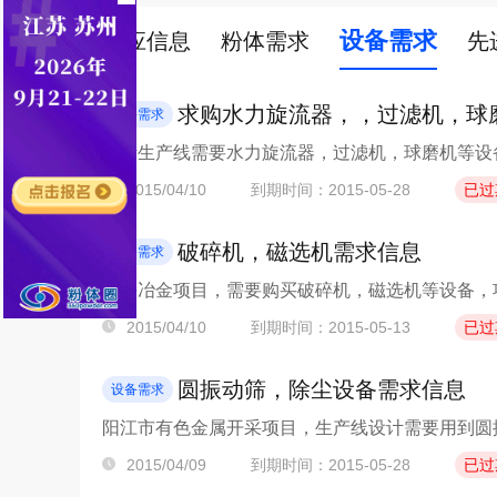
设备需求
供应信息
粉体需求
先
求购水力旋流器，，过滤机，球
设备需求
设计生产线需要水力旋流器，过滤机，球磨机等设
2015/04/10
到期时间：2015-05-28
已过
破碎机，磁选机需求信息
设备需求
青海冶金项目，需要购买破碎机，磁选机等设备，项
2015/04/10
到期时间：2015-05-13
已过
圆振动筛，除尘设备需求信息
设备需求
阳江市有色金属开采项目，生产线设计需要用到圆
2015/04/09
到期时间：2015-05-28
已过