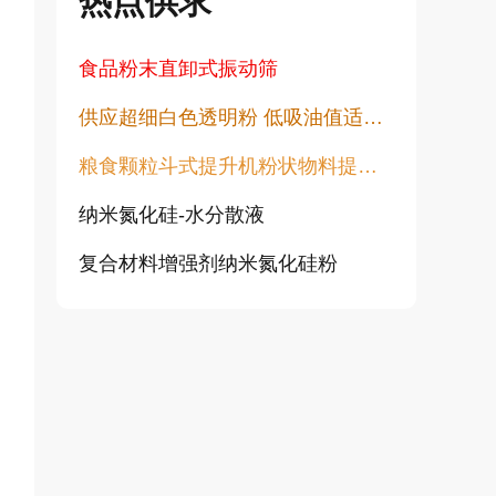
热点供求
食品粉末直卸式振动筛
供应超细白色透明粉 低吸油值适用于塑料橡胶油漆透明粉末
粮食颗粒斗式提升机粉状物料提升机
纳米氮化硅-水分散液
复合材料增强剂纳米氮化硅粉
高白透明粉 涂料填充用 水性胶浆用增硬耐磨高透明度不发黑不变黄
纯金红石纳米二氧化钛CY-T系列
超活性二氧化钛光触媒微珠 CY05Q
旋流除尘器 离心除尘机 大颗粒粉尘预处理除尘设备 CLK型扩散式除尘器 陶瓷多管旋风除尘