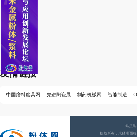
友情链接
中国磨料磨具网
先进陶瓷展
制药机械网
智能制造
O
站点地
版权所有，未经书面授权