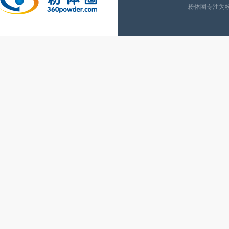
粉体圈专注为