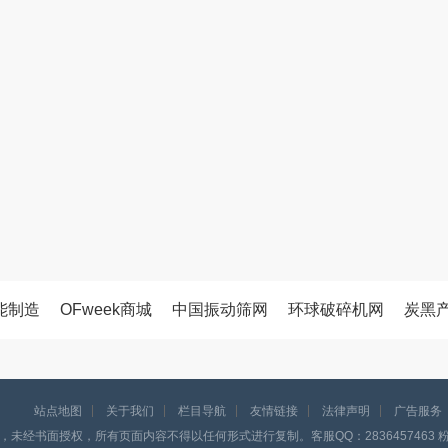
能制造
OFweek商城
中国振动筛网
环球破碎机网
炭黑
站点地图
关于我们
栏目导航
友情链接
法律声明
广告服务
，未经书面授权，所有页面内容不得以任何形式进行复制。客服QQ：2836457463 粉体