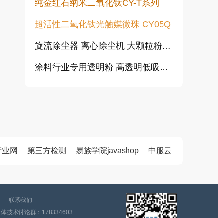
纯金红石纳米二氧化钛CY-T系列
超活性二氧化钛光触媒微珠 CY05Q
旋流除尘器 离心除尘机 大颗粒粉尘预处理除尘设备 CLK型扩散式除尘器 陶瓷多管旋风除尘
涂料行业专用透明粉 高透明低吸油 塑料橡胶涂料用透明填料
高透明高耐磨透明粉 密封胶 塑料 橡胶 油漆用低吸油增强材料
高白透明粉耐磨填充材料 树脂油漆用 透明度高白度好规格齐全
纳米非晶碳化硅 源沁
产业网
第三方检测
易族学院javashop
中服云
电池专用纳米二氧化钒（VO₂）
高导热氮化铝粉体制备用高纯炭黑
联系我们
技术讨论群：178334603