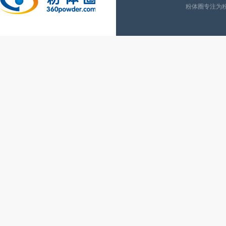
粉体圈专注为