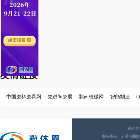
友情链接
中国磨料磨具网
先进陶瓷展
制药机械网
智能制造
O
站点地
版权所有，未经书面授权