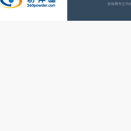
粉体圈专注为