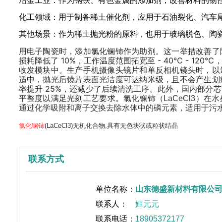
冶金工业：作为钢铁、有色金属的添加剂，改善材料的韧
化工领域：用于制备稀土催化剂，应用于石油裂化、汽车
其他场景：作为稀土抛光粉的原料，也用于玻璃脱色、陶
用电子陶瓷时，添加氯化镧铈作为助剂。这一举措改善了
损耗降低了 10%，工作温度范围拓宽至 - 40℃ - 12
收发模块中。
生产手机摄像头镜片和单反相机镜头时，以
适中，抛光后镜片表面光洁度可达纳米级，且不会产生划
率提升 25%，还减少了后续清洗工序。此外，国内部分
平整度以满足光刻工艺要求。
氯化镧铈
（LaCeCl3）
通过化学吸附和离子交换去除水体中的磷元素，适用于污水
氯化镧铈
(‌LaCeCl3)‌无机化合物,‌具有无色块状或粒状结晶
联系方式
单位名称：
山东德盛新材料有限公
联系人：
姬元元
联系电话：
18905372177