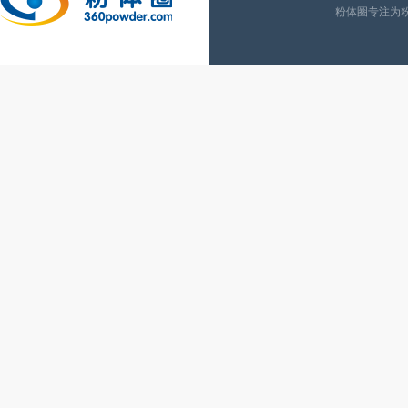
粉体圈专注为