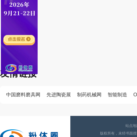
友情链接
中国磨料磨具网
先进陶瓷展
制药机械网
智能制造
O
站点地
版权所有，未经书面授权