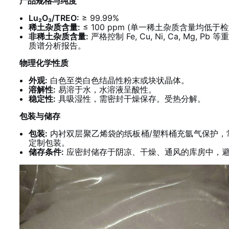
产品规格与纯度
Lu₂O₃/TREO:
≥ 99.99%
稀土杂质含量:
≤ 100 ppm (单一稀土杂质含量均低于检
非稀土杂质含量:
严格控制 Fe, Cu, Ni, Ca, M
质谱分析报告。
物理化学性质
外观:
白色至类白色结晶性粉末或块状晶体。
溶解性:
易溶于水，水溶液呈酸性。
稳定性:
具吸湿性，需密封干燥保存。受热分解。
包装与储存
包装:
内衬双层聚乙烯袋的纸板桶/塑料桶充氩气保护，常见规格有
定制包装。
储存条件:
应密封储存于阴凉、干燥、通风的库房中，避