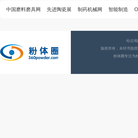
中国磨料磨具网
先进陶瓷展
制药机械网
智能制造
O
站点地
版权所有，未经书面授权
粉体圈专注为