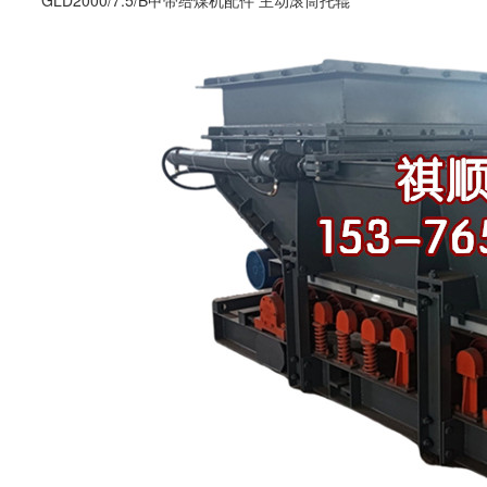
GLD2000/7.5/B甲带给煤机配件 主动滚筒托辊