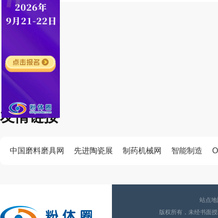
友情链接
中国磨料磨具网
先进陶瓷展
制药机械网
智能制造
O
站点地
版权所有，未经书面授权