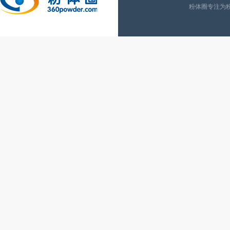
粉体圈专注为