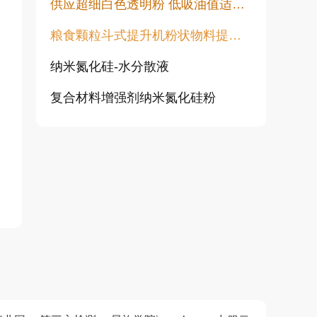
供应超细白色透明粉 低吸油值适用于塑料橡胶油漆透明粉末
粮食颗粒斗式提升机粉状物料提升机
纳米氮化硅-水分散液
复合材料增强剂纳米氮化硅粉
高白透明粉 涂料填充用 水性胶浆用增硬耐磨高透明度不发黑不变黄
纯金红石纳米二氧化钛CY-T系列
超活性二氧化钛光触媒微珠 CY05Q
旋流除尘器 离心除尘机 大颗粒粉尘预处理除尘设备 CLK型扩散式除尘器 陶瓷多管旋风除尘
涂料行业专用透明粉 高透明低吸油 塑料橡胶涂料用透明填料