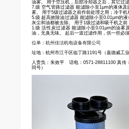
油雾。 用于空压机，后部冷却器之后，其它过
7.级 空气管路过滤器 能滤除小至1μm的液体
雾。 用于5级过滤器之前作前处理之用；冷干
5.级 超高效除油过滤器 能滤除小至0.01μm
灰尘和油都被去除。 用于1级过滤和吸干机之
1.级 活性炭过滤器 能滤除小至0.01μm的油
油，无臭无味。 起后一道过滤作用，供一些必
位单：杭州佳洁机电设备有限公司
址地：杭州市江干区临丁路1191号（嘉德威工业园
人责负：朱效平 话电：0571-28811100 真传：05
同号）