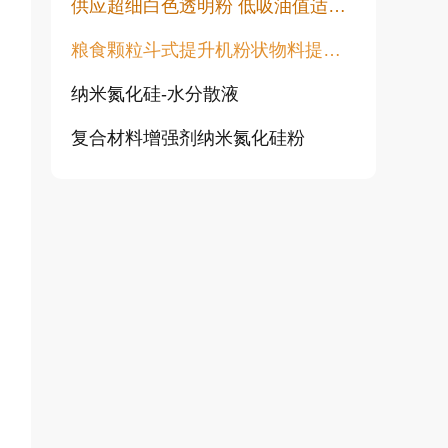
供应超细白色透明粉 低吸油值适用于塑料橡胶油漆透明粉末
粮食颗粒斗式提升机粉状物料提升机
纳米氮化硅-水分散液
复合材料增强剂纳米氮化硅粉
高白透明粉 涂料填充用 水性胶浆用增硬耐磨高透明度不发黑不变黄
纯金红石纳米二氧化钛CY-T系列
超活性二氧化钛光触媒微珠 CY05Q
旋流除尘器 离心除尘机 大颗粒粉尘预处理除尘设备 CLK型扩散式除尘器 陶瓷多管旋风除尘
涂料行业专用透明粉 高透明低吸油 塑料橡胶涂料用透明填料