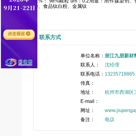
量%： 98%颗粒 um：0.2用途：用作媒
粉、食品钛白粉、金属钛
联系方式
单位名称：
浙江九朋新材
联系人：
沈经理
联系电话：
13235718865
传真：
地址：
杭州市西湖区
E-mail：
网址：
www.jiupenga
备注：
电议