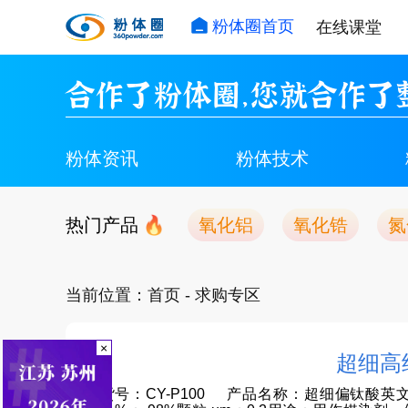
粉体圈首页
在线课堂
合作了粉体圈，您就合作了
粉体资讯
粉体技术
热门产品
氧化铝
氧化锆
氮
当前位置：
首页
- 求购专区
×
超细高纯
货号：CY-P100 产品名称：超细偏钛酸英文名：e