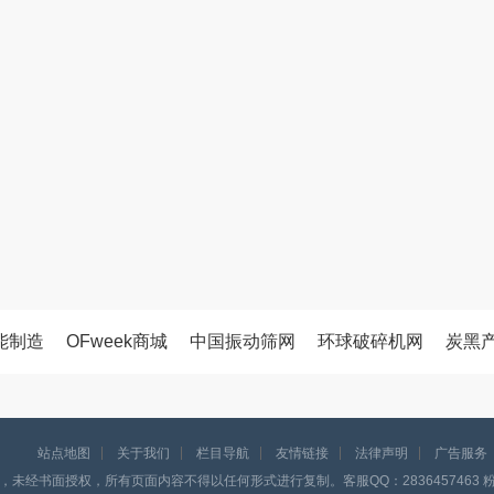
能制造
OFweek商城
中国振动筛网
环球破碎机网
炭黑
站点地图
关于我们
栏目导航
友情链接
法律声明
广告服务
，未经书面授权，所有页面内容不得以任何形式进行复制。客服QQ：2836457463 粉体