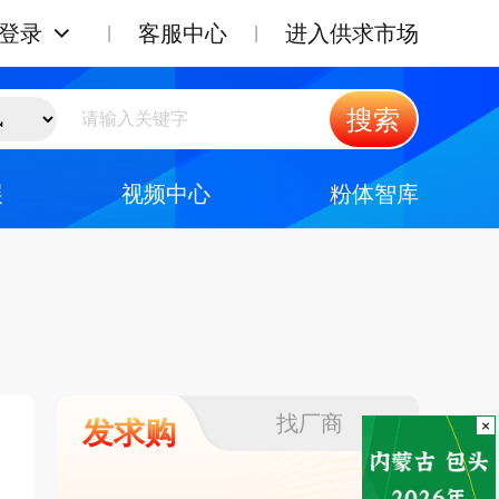
登录
客服中心
进入供求市场
搜索
展
视频中心
粉体智库
找厂商
发求购
×