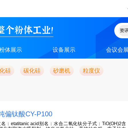
整个粉体工业！
粉体展示
设备展示
会议会
化硅
碳化硅
砂磨机
粒度仪
偏钛酸CY-P100
tatitanic acid别名：水合二氧化钛分子式：TiO(OH)2含