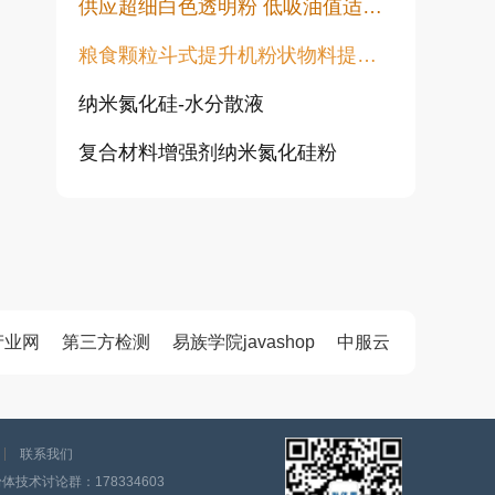
供应超细白色透明粉 低吸油值适用于塑料橡胶油漆透明粉末
粮食颗粒斗式提升机粉状物料提升机
纳米氮化硅-水分散液
复合材料增强剂纳米氮化硅粉
高白透明粉 涂料填充用 水性胶浆用增硬耐磨高透明度不发黑不变黄
纯金红石纳米二氧化钛CY-T系列
超活性二氧化钛光触媒微珠 CY05Q
产业网
第三方检测
易族学院javashop
中服云
旋流除尘器 离心除尘机 大颗粒粉尘预处理除尘设备 CLK型扩散式除尘器 陶瓷多管旋风除尘
涂料行业专用透明粉 高透明低吸油 塑料橡胶涂料用透明填料
联系我们
技术讨论群：178334603