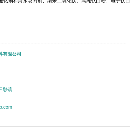
染剂、催化剂和海水吸附剂、纳米二氧化钛、高纯钛白粉、电子钛白
料有限公司
三墩镇
p.com