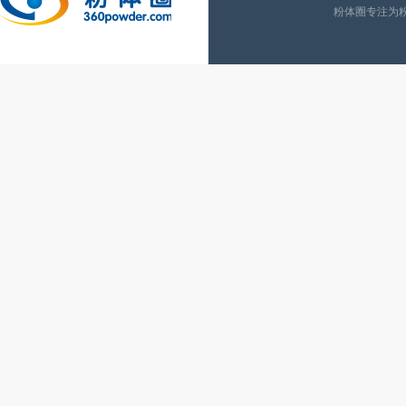
粉体圈专注为