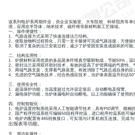
该系列电炉系周期作业，供企业实验室、大专院校、科研院所等单
境，应用在半导体，纳米技术、碳纤维等新材料新工艺领域。
一、操作便捷性：
1、气路连接方式采用了快速连接法兰结构。
2、使取放物料过程简化，只需一支卡箍便可完成气路连接，方便操
3、取消了复杂的法兰安装过程，减少了炉管因安装造成损坏的可能
二、结构实用性：
1、炉膛材料采用优质的多晶莫来纤维真空吸附制成，节能50%，温
2、密封法兰采用双环密封技术，有效的提高了炉管两端的气密性。
3、两端气路支架，支撑着气路装置。有效消除了气路总成自身的应
4、先进的空气隔热技术，结合热感应技术，当炉体表面温升到达5
三、使用安全性：
1、超温保护功能，当温度超过允许设定值后，自动断电及报警。
2、漏电保护功能，当炉体漏电时自动断电。以上功能确保了使用的
四、控制智能化：
1、电炉温度控制系统采用人工智能调节技术，具有PID调节、模糊
2、国产程序控温系统可编辑50段程序控温，进口程序控温系统可编
3、电炉内配置有485转换接口，可实现与计算机相互连接。完成与
出报表等功能。
五、周边拓展性：