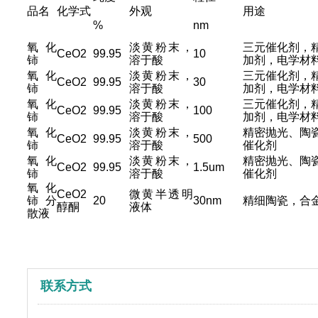
品名
化学式
外观
用途
%
nm
氧化
淡黄粉末，
三元催化剂，
CeO2
99.95
10
铈
溶于酸
加剂，电学材
氧化
淡黄粉末，
三元催化剂，
CeO2
99.95
30
铈
溶于酸
加剂，电学材
氧化
淡黄粉末，
三元催化剂，
CeO2
99.95
100
铈
溶于酸
加剂，电学材
氧化
淡黄粉末，
精密抛光、陶
CeO2
99.95
500
铈
溶于酸
催化剂
氧化
淡黄粉末，
精密抛光、陶
CeO2
99.95
1.5um
铈
溶于酸
催化剂
氧化
CeO2
微黄半透明
铈分
20
30nm
精细陶瓷，合
醇酮
液体
散液
联系方式