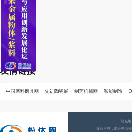
友情链接
中国磨料磨具网
先进陶瓷展
制药机械网
智能制造
O
站点地
版权所有，未经书面授权