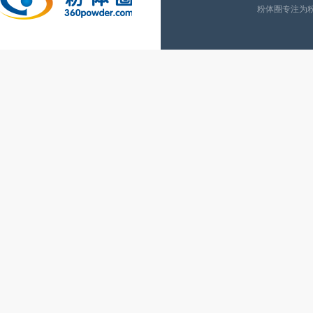
粉体圈专注为