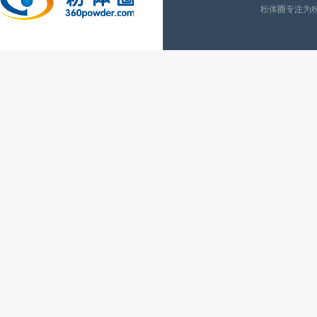
粉体圈专注为