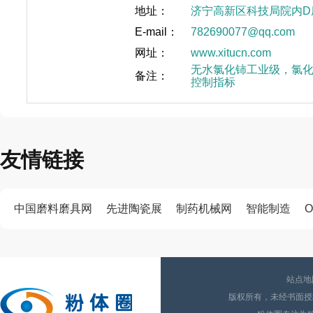
地址：
济宁高新区科技局院内D
E-mail：
782690077@qq.com
网址：
www.xitucn.com
无水氯化铈工业级，氯化铈C
备注：
控制指标
友情链接
中国磨料磨具网
先进陶瓷展
制药机械网
智能制造
O
站点地
版权所有，未经书面授权