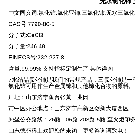
无水氯化铈 
中文同义词:氯化铈;氯化亚铈;三氯化铈;无水三氯
CAS
号:7790-86-5
分子式:CeCl3
分子量:246.48
EINECS
号:232-227-8
含量:99.99% 支持指标定制生产 具体详询
7
水结晶氯化铈是我们的常规产品，三氯化铈是一
氯化铈可用作生产金属铈和其他铈化合物的原料。
厂址：山东济宁鱼台张黄工业园
市中区办公地点：山东济宁高新区创新大厦西区
乘坐公交路线：26路 106路 203路 5路 至火
山东德盛稀土欢迎您的来访，更多咨询请致电！