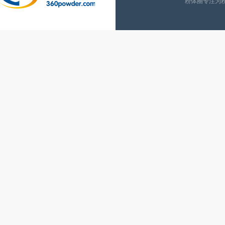
粉体圈专注为