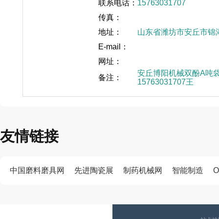
联系电话：
15763031707
传真：
地址：
山东省潍坊市安丘市锦湖
E-mail：
网址：
安丘博阳机械双酚A吨
备注：
15763031707王
友情链接
中国磨料磨具网
先进陶瓷展
制药机械网
智能制造
O