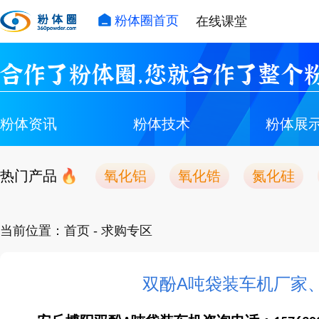
粉体圈首页
在线课堂
合作了粉体圈，您就合作了整个粉
粉体资讯
粉体技术
粉体展
热门产品
氧化铝
氧化锆
氮化硅
当前位置：
首页
- 求购专区
双酚A吨袋装车机厂家