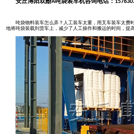
安丘博阳双酚
吨袋装车机咨询电话：
A
157630
吨袋物料装车怎么弄？人工装车太重，用叉车装车太费
地将吨袋装载到货车上，减少了人工操作和搬运的时间，提