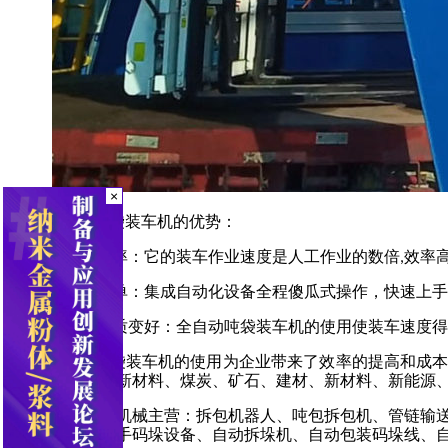
×
双酚
吨袋装车机
的优势
：
A
提升效率：它的装车作业速度是人工作业的数倍
效率
1.
,
操作简单：集成自动化设备全程傻瓜式操作，快速上
2.
生产品质变好：全自动吨袋装车机的使用使装车速度得
3.
双酚
吨袋装车机
的使用为企业带来了效率的提高和成
A
化工、饲料、新材料、煤炭、矿石、建材
、新材料、新能源
安丘博阳机械主营：拆包机器人、吨包拆包机、管链输
卸料站、机械手码垛设备、自动拆垛机、自动包装码垛线、