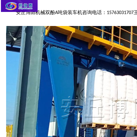
定制。
安丘博阳机械双酚
吨袋装车机咨询电话：
A
15763031707