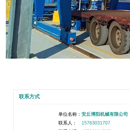
联系方式
单位名称：
安丘博阳机械有限公司
联系人：
15763031707