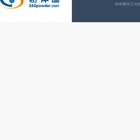
粉体圈专注为