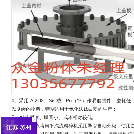
4
、采用
Al2O3
、
SiC
或
Pu
（钚）作易磨损件，磨耗低
氏
9
级的物料，特别适用于氯化法钛白粉的生产；
5
、 结构紧凑、噪音小、成本相对较低。
×
6
、
ZJ
蒸气双喷扁平汽流粉碎机采用导管自动分级，使用