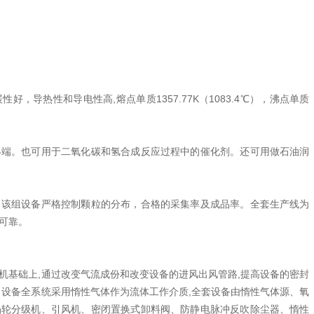
，导热性和导电性高,熔点单质1357.77K（1083.4℃），沸点单质
终端。也可用于二氧化碳和氢合成反应过程中的催化剂。还可用做石油润
，该组设备严格控制颗粒的分布，合格的采集率及成品率。全套生产线为
可靠。
机基础上,通过改变气流成份和改变设备的进风出风管路,提高设备的密封
。设备全系统采用惰性气体作为流体工作介质,全套设备由惰性气体源、氧
涡轮分级机、引风机、密闭置换式卸料阀、防静电脉冲反吹除尘器、惰性