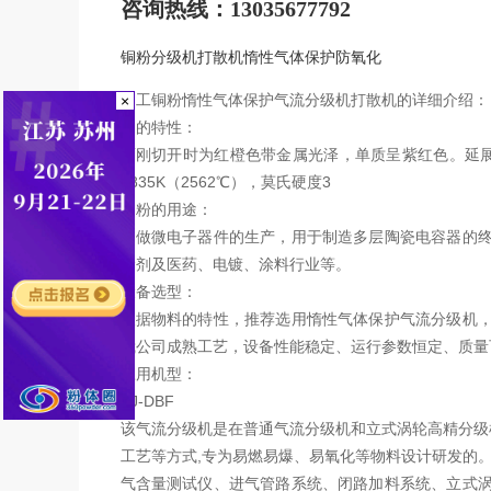
咨询热线：13035677792
铜粉分级机打散机惰性气体保护防氧化
加工铜粉惰性气体保护气流分级机打散机的详细介绍：
×
铜的特性：
面刚切开时为红橙色带金属光泽，单质呈紫红色。延展性好
2835K（2562℃），莫氏硬度3
铜粉的用途：
用做微电子器件的生产，用于制造多层陶瓷电容器的
滑剂及医药、电镀、涂料行业等。
设备选型：
根据物料的特性，推荐选用惰性气体保护气流分级机
我公司成熟工艺，设备性能稳定、运行参数恒定、质量
应用机型：
ZJ-DBF
该气流分级机是在普通气流分级机和立式涡轮高精分级
工艺等方式,专为易燃易爆、易氧化等物料设计研发的
气含量测试仪、进气管路系统、闭路加料系统、立式