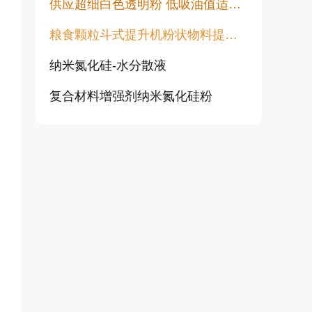
供应超细白色透明粉 低吸油值适用于塑料橡胶油漆透明粉末
粮食颗粒斗式提升机粉状物料提升机
纳米氮化硅-水分散液
复合材料增强剂纳米氮化硅粉
高白透明粉 涂料填充用 水性胶浆用增硬耐磨高透明度不发黑不变黄
纯金红石纳米二氧化钛CY-T系列
超活性二氧化钛光触媒微珠 CY05Q
旋流除尘器 离心除尘机 大颗粒粉尘预处理除尘设备 CLK型扩散式除尘器 陶瓷多管旋风除尘
涂料行业专用透明粉 高透明低吸油 塑料橡胶涂料用透明填料