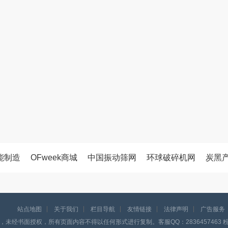
能制造
OFweek商城
中国振动筛网
环球破碎机网
炭黑
站点地图
关于我们
栏目导航
友情链接
法律声明
广告服务
，未经书面授权，所有页面内容不得以任何形式进行复制。客服QQ：2836457463 粉体