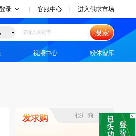
登录
客服中心
进入供求市场
搜索
展
视频中心
粉体智库
找厂商
发求购
×