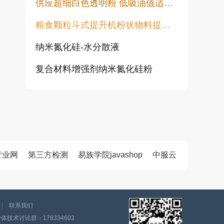
供应超细白色透明粉 低吸油值适用于塑料橡胶油漆透明粉末
粮食颗粒斗式提升机粉状物料提升机
纳米氮化硅-水分散液
复合材料增强剂纳米氮化硅粉
高白透明粉 涂料填充用 水性胶浆用增硬耐磨高透明度不发黑不变黄
纯金红石纳米二氧化钛CY-T系列
超活性二氧化钛光触媒微珠 CY05Q
产业网
第三方检测
易族学院javashop
中服云
旋流除尘器 离心除尘机 大颗粒粉尘预处理除尘设备 CLK型扩散式除尘器 陶瓷多管旋风除尘
涂料行业专用透明粉 高透明低吸油 塑料橡胶涂料用透明填料
联系我们
技术讨论群：178334603