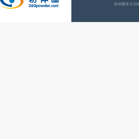
粉体圈专注为