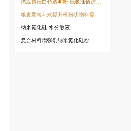
供应超细白色透明粉 低吸油值适用于塑料橡胶油漆透明粉末
粮食颗粒斗式提升机粉状物料提升机
纳米氮化硅-水分散液
复合材料增强剂纳米氮化硅粉
高白透明粉 涂料填充用 水性胶浆用增硬耐磨高透明度不发黑不变黄
纯金红石纳米二氧化钛CY-T系列
超活性二氧化钛光触媒微珠 CY05Q
旋流除尘器 离心除尘机 大颗粒粉尘预处理除尘设备 CLK型扩散式除尘器 陶瓷多管旋风除尘
涂料行业专用透明粉 高透明低吸油 塑料橡胶涂料用透明填料