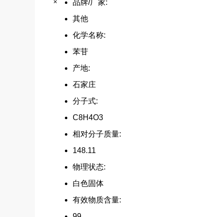
×
品牌/厂家:
其他
化学名称:
苯苷
产地:
石家庄
分子式:
C8H4O3
相对分子质量:
148.11
物理状态:
白色固体
有效物质含量:
99