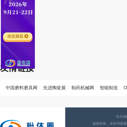
友情链接
中国磨料磨具网
先进陶瓷展
制药机械网
智能制造
O
站点地
版权所有，未经书面授权