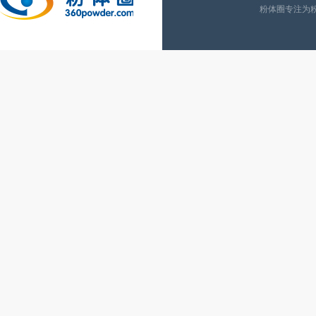
粉体圈专注为