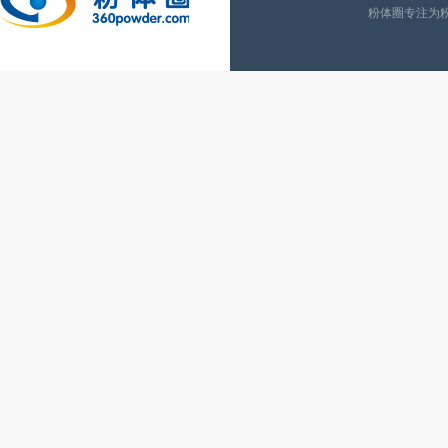
粉体圈专注为