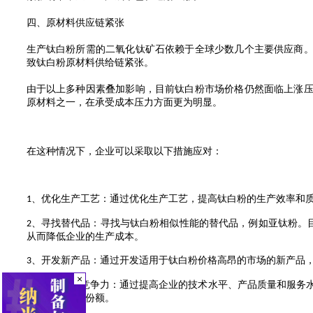
四、原材料供应链紧张
生产钛白粉所需的二氧化钛矿石依赖于全球少数几个主要供应商
致钛白粉原材料供给链紧张。
由于以上多种因素叠加影响，目前钛白粉市场价格仍然面临上涨
原材料之一，在承受成本压力方面更为明显。
在这种情况下，企业可以采取以下措施应对：
、
优化生产工艺：通过优化生产工艺，提高钛白粉的生产效率和
1
、
寻找替代品：寻找与钛白粉相似性能的替代品，例如
亚钛粉。
2
从而降低
企业的生产
成本。
、
开发新产品：通过开发适用于钛白粉价格高昂的市场的新产品
3
×
、
提高市场竞争力：通过提高企业的技术水平、产品质量和服务
4
中占据更大的份额。