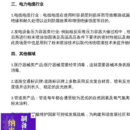
三、电力电缆行业
电线电缆行业：电线电缆在使用时容易受到损坏而导致断路或漏
1.
绝缘和耐久处理以达到防腐效果和增强绝缘强度等目的。
发电设备压力容器类行业
例如核反应堆压力容器大修过程中，
2.
:
后再进行粉末喷涂加固满足高温高压条件下要求的密封性能以及
此类场景中也是用到了粉末喷涂技术以取代传统喷漆技术来提升物
四、其他领域
医疗器械类产品
医疗器械需要经常消毒，这就需要器械本身表
1.
:
消毒。
道路交通
标识
牌
道路
标识
牌上多数采用反光复合材质。喷有反
2.
:
度值并达到长久
、
稳定的反光效果。
管道类产品：管道每年都会遭受较为恶劣的自然因素及氧气氯离
3.
粉末涂料
。
安米微纳将积极维护国家可持续发展战略，为构建和谐发展社区
×
的和谐发展。