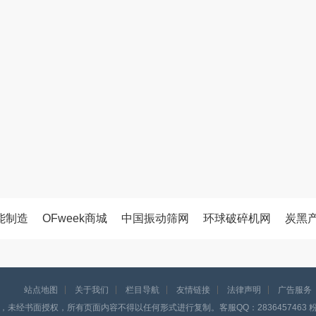
能制造
OFweek商城
中国振动筛网
环球破碎机网
炭黑
站点地图
关于我们
栏目导航
友情链接
法律声明
广告服务
，未经书面授权，所有页面内容不得以任何形式进行复制。客服QQ：2836457463 粉体