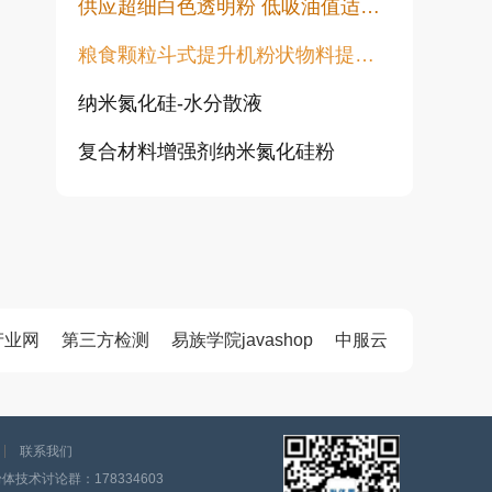
供应超细白色透明粉 低吸油值适用于塑料橡胶油漆透明粉末
粮食颗粒斗式提升机粉状物料提升机
纳米氮化硅-水分散液
复合材料增强剂纳米氮化硅粉
高白透明粉 涂料填充用 水性胶浆用增硬耐磨高透明度不发黑不变黄
纯金红石纳米二氧化钛CY-T系列
超活性二氧化钛光触媒微珠 CY05Q
产业网
第三方检测
易族学院javashop
中服云
旋流除尘器 离心除尘机 大颗粒粉尘预处理除尘设备 CLK型扩散式除尘器 陶瓷多管旋风除尘
涂料行业专用透明粉 高透明低吸油 塑料橡胶涂料用透明填料
联系我们
技术讨论群：178334603