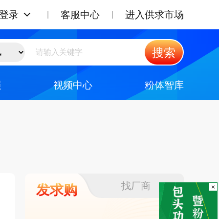
登录
客服中心
进入供求市场
搜索
展
视频中心
粉体智库
找厂商
发求购
×