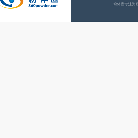
粉体圈专注为