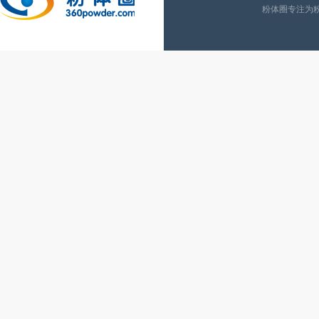
粉体圈专注为