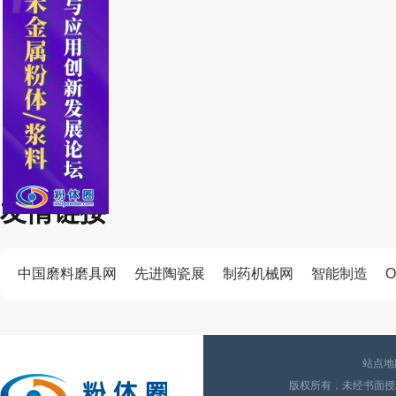
友情链接
中国磨料磨具网
先进陶瓷展
制药机械网
智能制造
O
站点地
版权所有，未经书面授权