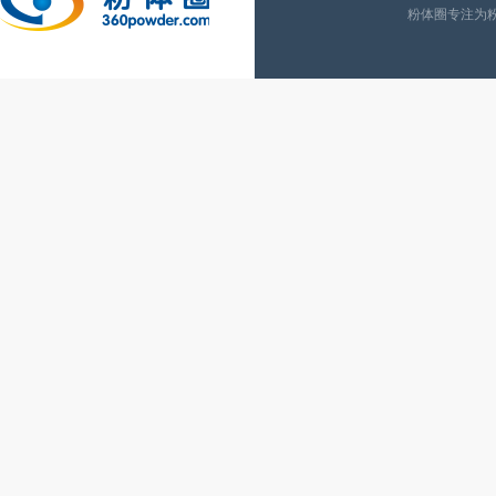
粉体圈专注为