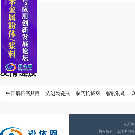
友情链接
中国磨料磨具网
先进陶瓷展
制药机械网
智能制造
O
站点地
版权所有，未经书面授权