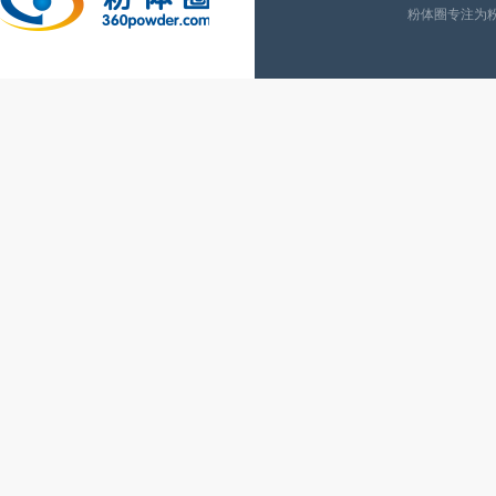
粉体圈专注为